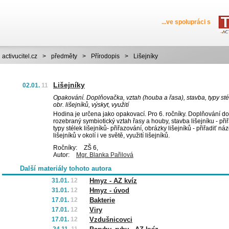
...ve spolupráci s
activucitel.cz
>
předměty
>
Přírodopis
>
Lišejníky
Lišejníky
02.01.
11
Opakování. Doplňovačka, vztah (houba a řasa), stavba, typy sté
obr. lišejníků, výskyt, využití
Hodina je určena jako opakovací. Pro 6. ročníky. Doplňování do 
rozebraný symbiotický vztah řasy a houby, stavba lišejníku - při
typy stélek lišejníků- přiřazování, obrázky lišejníků - přiřadiť náz
lišejníků v okolí i ve světě, využití lišejníků.
Ročníky:
ZŠ 6,
Autor:
Mgr. Blanka Pařilová
Další materiály tohoto autora
31.01.
12
Hmyz - AZ kvíz
31.01.
12
Hmyz - úvod
17.01.
12
Bakterie
17.01.
12
Viry
17.01.
12
Vzdušnicovci