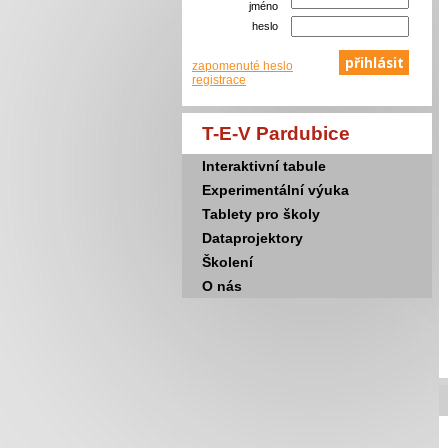
jméno
heslo
zapomenuté heslo
registrace
T-E-V Pardubice
Interaktivní tabule
Experimentální výuka
Tablety pro školy
Dataprojektory
Školení
O nás