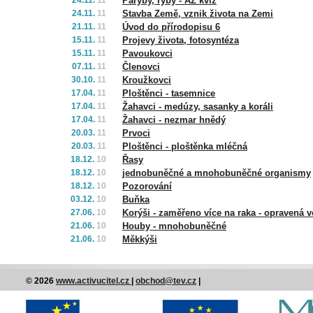
24.11.
11
Paryby, ryby - AZ kvíz
24.11.
11
Stavba Země, vznik života na Zemi
21.11.
11
Úvod do přírodopisu 6
15.11.
11
Projevy života, fotosyntéza
15.11.
11
Pavoukovci
07.11.
11
Členovci
30.10.
11
Kroužkovci
17.04.
11
Ploštěnci - tasemnice
17.04.
11
Žahavci - medúzy, sasanky a koráli
17.04.
11
Žahavci - nezmar hnědý
20.03.
11
Prvoci
20.03.
11
Ploštěnci - ploštěnka mléčná
18.12.
10
Řasy
18.12.
10
jednobuněčné a mnohobuněčné organismy
18.12.
10
Pozorování
03.12.
10
Buňka
27.06.
10
Korýši - zaměřeno více na raka - opravená v
21.06.
10
Houby - mnohobuněčné
21.06.
10
Měkkýši
© 2026
www.activucitel.cz
|
obchod@tev.cz
|