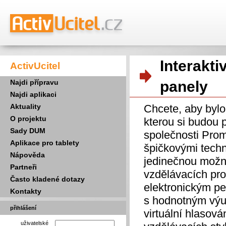
Interakti
ActivUcitel
Najdi přípravu
panely
Najdi aplikaci
Aktuality
Chcete, aby bylo
O projektu
kterou si budou 
Sady DUM
společnosti Pro
Aplikace pro tablety
špičkovými techno
Nápověda
jedinečnou možno
Partneři
vzdělávacích pro
Často kladené dotazy
elektronickým pe
Kontakty
s hodnotným výu
přihlášení
virtuální hlasová
uživatelské