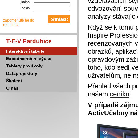
vzdělávacích sty
jméno
odvozování souvis
heslo
analýzy stávajíc
zapomenuté heslo
registrace
Když se k tomu 
Inspire Professio
T-E-V Pardubice
recenzovaných vý
obrázků, aplikací
Interaktivní tabule
opravdovým zážitk
Experimentální výuka
Tablety pro školy
toho, kdo sedí v
Dataprojektory
uživatelům, ne n
Školení
Přehled všech 
O nás
našem
ceníku
.
V případě zájmu
ActivUčebny nás