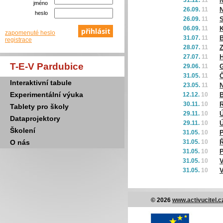
31.12.
11
N
jméno
26.09.
11
N
heslo
26.09.
11
S
06.09.
11
K
zapomenuté heslo
31.07.
11
B
registrace
28.07.
11
Z
27.07.
11
H
T-E-V Pardubice
29.06.
11
G
31.05.
11
Č
Interaktivní tabule
23.05.
11
N
Experimentální výuka
12.12.
10
B
30.11.
10
Tablety pro školy
29.11.
10
Ú
Dataprojektory
29.11.
10
Ú
Školení
31.05.
10
P
O nás
31.05.
10
Ř
31.05.
10
P
31.05.
10
V
31.05.
10
V
© 2026
www.activucitel.c