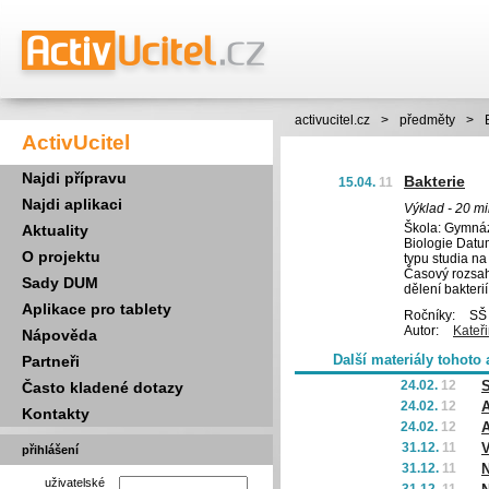
activucitel.cz
>
předměty
>
ActivUcitel
Najdi přípravu
Bakterie
15.04.
11
Najdi aplikaci
Výklad - 20 mi
Škola: Gymnáz
Aktuality
Biologie Datum
O projektu
typu studia na
Časový rozsah:
Sady DUM
dělení bakteri
Aplikace pro tablety
Ročníky:
SŠ 
Autor:
Kateř
Nápověda
Další materiály tohoto 
Partneři
24.02.
12
S
Často kladené dotazy
24.02.
12
A
Kontakty
24.02.
12
A
31.12.
11
V
přihlášení
31.12.
11
N
uživatelské