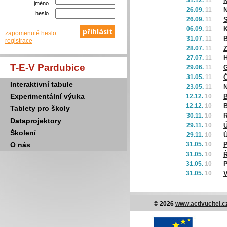
31.12.
11
N
jméno
26.09.
11
N
heslo
26.09.
11
S
06.09.
11
K
zapomenuté heslo
31.07.
11
B
registrace
28.07.
11
Z
27.07.
11
H
T-E-V Pardubice
29.06.
11
G
31.05.
11
Č
Interaktivní tabule
23.05.
11
N
Experimentální výuka
12.12.
10
B
12.12.
10
B
Tablety pro školy
30.11.
10
Dataprojektory
29.11.
10
Ú
Školení
29.11.
10
Ú
O nás
31.05.
10
P
31.05.
10
Ř
31.05.
10
P
31.05.
10
V
© 2026
www.activucitel.c