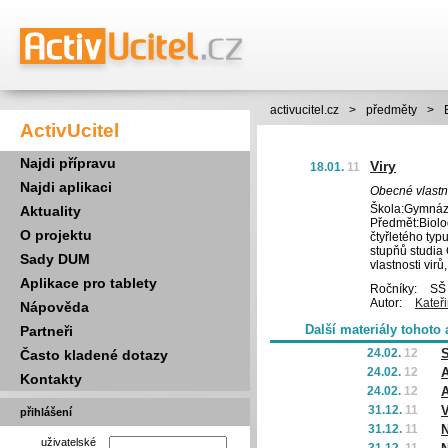
activucitel.cz
>
předměty
>
ActivUcitel
Najdi přípravu
Viry
18.01.
11
Najdi aplikaci
Obecné vlastno
Škola:Gymnázi
Aktuality
Předmět:Biolo
O projektu
čtyřletého typ
stupňů studia
Sady DUM
vlastnosti virů
Aplikace pro tablety
Ročníky:
SŠ 
Autor:
Kateř
Nápověda
Další materiály tohoto 
Partneři
24.02.
12
S
Často kladené dotazy
24.02.
12
A
Kontakty
24.02.
12
A
31.12.
11
V
přihlášení
31.12.
11
N
uživatelské