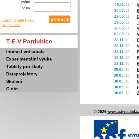
jméno
06.11.
11
V
heslo
30.07.
11
29.05.
11
C
zapomenuté heslo
29.05.
11
registrace
28.05.
11
V
03.05.
11
V
28.11.
10
B
T-E-V Pardubice
28.11.
10
V
Interaktivní tabule
28.11.
10
B
19.11.
10
Experimentální výuka
12.11.
10
E
Tablety pro školy
30.05.
10
H
Dataprojektory
30.05.
10
H
Školení
30.05.
10
G
30.05.
10
O nás
30.05.
10
Z
© 2026
www.activucitel.c