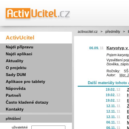
activucitel.cz
>
předměty
>
ActivUcitel
Najdi přípravu
Karyotyp v 
06.09.
11
Najdi aplikaci
Pojem karyoty
Vysvětlení po
Aktuality
člověka, zápis
O projektu
Ročníky:
SŠ 
Sady DUM
Autor:
Mgr. 
Aplikace pro tablety
Další materiály tohoto 
Nápověda
19.02.
12
Z
Partneři
19.02.
12
H
19.02.
12
E
Často kladené dotazy
12.11.
11
Ž
Kontakty
12.11.
11
E
12.11.
11
E
přihlášení
06.11.
11
M
uživatelské
06.11.
11
M