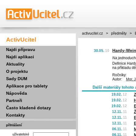
activucitel.cz
>
předměty
>
ActivUcitel
Najdi přípravu
Hardy-Wei
30.05.
10
Najdi aplikaci
Na jednoduché
Definice Hard
Aktuality
na příkladu dě
O projektu
Ročníky:
Sady DUM
Autor:
Mgr. 
Aplikace pro tablety
Další materiály tohoto 
Nápověda
19.02.
12
Z
Partneři
19.02.
12
H
19.02.
12
E
Často kladené dotazy
12.11.
11
Ž
Kontakty
12.11.
11
E
12.11.
11
E
přihlášení
06.11.
11
M
uživatelské
06.11.
11
M