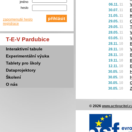
jméno
06.11.
11
V
heslo
30.07.
11
31.05.
11
K
zapomenuté heslo
29.05.
11
C
registrace
29.05.
11
28.05.
11
V
03.05.
11
V
T-E-V Pardubice
28.11.
10
B
Interaktivní tabule
28.11.
10
V
28.11.
10
B
Experimentální výuka
19.11.
10
Tablety pro školy
12.11.
10
E
Dataprojektory
30.05.
10
H
Školení
30.05.
10
H
30.05.
10
G
O nás
30.05.
10
Z
© 2026
www.activucitel.c