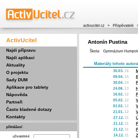
activucitel.cz
>
Přispěvatelé
ActivUcitel
Antonín Pustina
Najdi přípravu
Škola:
Gymnázium Humpol
Najdi aplikaci
Materiály tohoto autora
Aktuality
30.03.
16
M
O projektu
09.04.
15
B
Sady DUM
30.04.
14
P
Aplikace pro tablety
24.06.
13
Nápověda
16.02.
12
P
05.02.
12
V
Partneři
01.02.
12
V
Často kladené dotazy
21.01.
12
Kontakty
27.12.
11
Ú
21.12.
11
P
přihlášení
21.12.
11
P
14.12.
11
Z
uživatelské