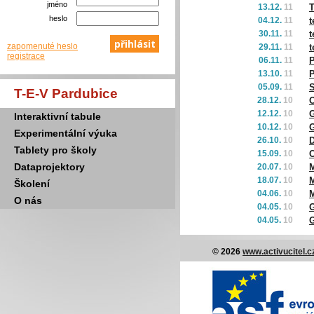
jméno
13.12.
11
T
heslo
04.12.
11
t
30.11.
11
t
zapomenuté heslo
29.11.
11
t
registrace
06.11.
11
P
13.10.
11
P
05.09.
11
S
T-E-V Pardubice
28.12.
10
12.12.
10
G
Interaktivní tabule
10.12.
10
Experimentální výuka
26.10.
10
D
Tablety pro školy
15.09.
10
C
Dataprojektory
20.07.
10
18.07.
10
Školení
04.06.
10
M
O nás
04.05.
10
G
04.05.
10
G
© 2026
www.activucitel.c