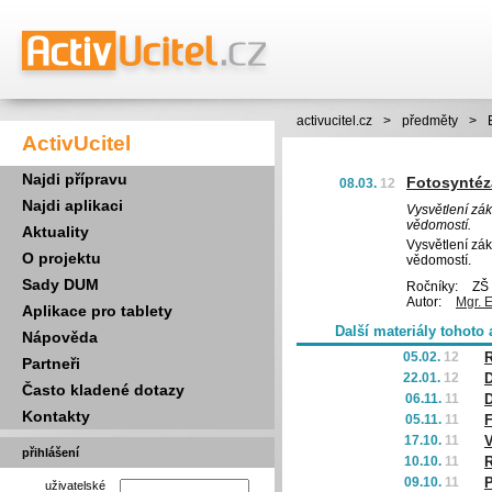
activucitel.cz
>
předměty
>
ActivUcitel
Najdi přípravu
Fotosyntéza
08.03.
12
Najdi aplikaci
Vysvětlení zá
vědomostí.
Aktuality
Vysvětlení zá
O projektu
vědomostí.
Sady DUM
Ročníky:
ZŠ 
Autor:
Mgr. 
Aplikace pro tablety
Další materiály tohoto 
Nápověda
05.02.
12
R
Partneři
22.01.
12
D
Často kladené dotazy
06.11.
11
D
Kontakty
05.11.
11
F
17.10.
11
V
přihlášení
10.10.
11
R
09.10.
11
P
uživatelské