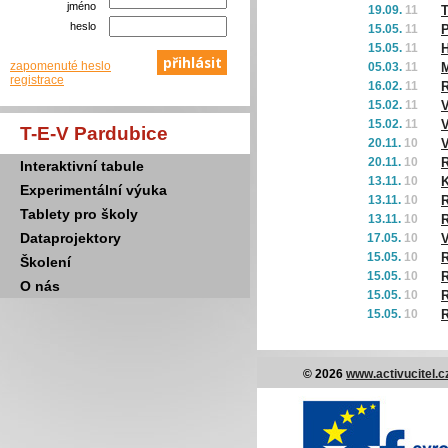
jméno
19.09.
11
T
heslo
15.05.
11
P
15.05.
11
H
zapomenuté heslo
05.03.
11
M
registrace
16.02.
11
R
15.02.
11
V
15.02.
11
V
T-E-V Pardubice
20.11.
10
V
20.11.
10
R
Interaktivní tabule
13.11.
10
K
Experimentální výuka
13.11.
10
R
Tablety pro školy
13.11.
10
R
Dataprojektory
17.05.
10
V
15.05.
10
R
Školení
15.05.
10
R
O nás
15.05.
10
R
15.05.
10
R
© 2026
www.activucitel.c