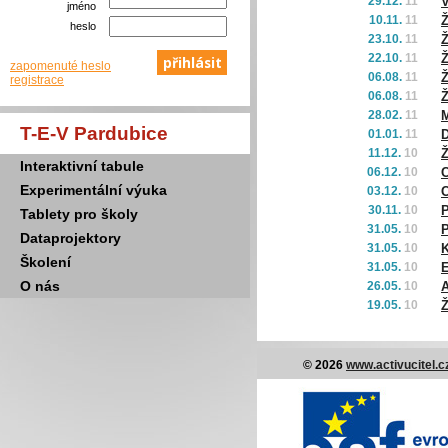
29.12.
11
V
jméno
10.11.
11
Ž
heslo
23.10.
11
Ž
22.10.
11
Ž
zapomenuté heslo
06.08.
11
Ž
registrace
06.08.
11
Ž
28.02.
11
M
T-E-V Pardubice
01.01.
11
D
11.12.
10
Ž
Interaktivní tabule
06.12.
10
C
Experimentální výuka
03.12.
10
C
30.11.
10
P
Tablety pro školy
31.05.
10
Dataprojektory
31.05.
10
K
Školení
31.05.
10
E
O nás
26.05.
10
19.05.
10
Ž
© 2026
www.activucitel.c