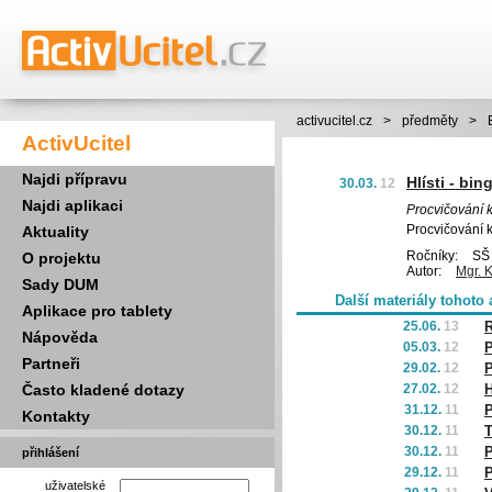
activucitel.cz
>
předměty
>
ActivUcitel
Najdi přípravu
Hlísti - bin
30.03.
12
Najdi aplikaci
Procvičování k
Procvičování k
Aktuality
Ročníky:
SŠ 
O projektu
Autor:
Mgr. 
Sady DUM
Další materiály tohoto 
Aplikace pro tablety
25.06.
13
R
Nápověda
05.03.
12
P
Partneři
29.02.
12
P
Často kladené dotazy
27.02.
12
H
31.12.
11
Kontakty
30.12.
11
T
30.12.
11
P
přihlášení
29.12.
11
P
uživatelské