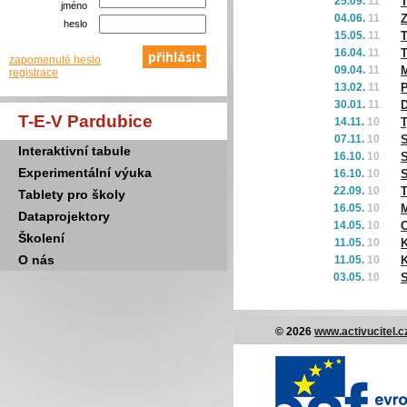
25.09.
11
T
jméno
04.06.
11
heslo
15.05.
11
T
16.04.
11
T
zapomenuté heslo
09.04.
11
registrace
13.02.
11
P
30.01.
11
D
T-E-V Pardubice
14.11.
10
T
07.11.
10
S
Interaktivní tabule
16.10.
10
S
Experimentální výuka
16.10.
10
S
22.09.
10
T
Tablety pro školy
16.05.
10
M
Dataprojektory
14.05.
10
C
Školení
11.05.
10
K
O nás
11.05.
10
K
03.05.
10
© 2026
www.activucitel.c