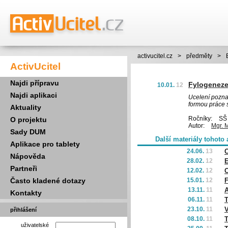
activucitel.cz
>
předměty
>
ActivUcitel
Najdi přípravu
Fylogeneze
10.01.
12
Najdi aplikaci
Ucelení pozna
formou práce s 
Aktuality
Ročníky:
SŠ 
O projektu
Autor:
Mgr. 
Sady DUM
Další materiály tohoto 
Aplikace pro tablety
24.06.
13
O
Nápověda
28.02.
12
E
Partneři
12.02.
12
O
Často kladené dotazy
15.01.
12
F
13.11.
11
A
Kontakty
06.11.
11
T
23.10.
11
V
přihlášení
08.10.
11
T
uživatelské