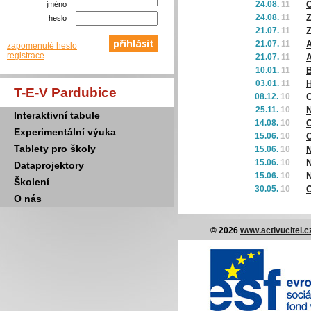
24.08.
11
O
jméno
24.08.
11
Z
heslo
21.07.
11
Z
21.07.
11
A
zapomenuté heslo
registrace
21.07.
11
A
10.01.
11
B
03.01.
11
H
T-E-V Pardubice
08.12.
10
O
25.11.
10
N
Interaktivní tabule
14.08.
10
C
Experimentální výuka
15.06.
10
O
Tablety pro školy
15.06.
10
N
15.06.
10
Dataprojektory
15.06.
10
Školení
30.05.
10
C
O nás
© 2026
www.activucitel.c