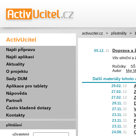
activucitel.cz
>
předměty
>
ActivUcitel
Najdi přípravu
Doprava a ž
05.12.
11
Najdi aplikaci
Vliv silniční a
Aktuality
Ročníky:
SŠ 
Autor:
Mgr M
O projektu
Sady DUM
Další materiály tohoto 
Aplikace pro tablety
29.02.
12
A
27.02.
12
Z
Nápověda
27.02.
12
Z
Partneři
29.11.
11
D
Často kladené dotazy
27.11.
11
V
Kontakty
23.11.
11
V
23.11.
11
P
přihlášení
23.11.
11
P
24.08.
11
O
uživatelské